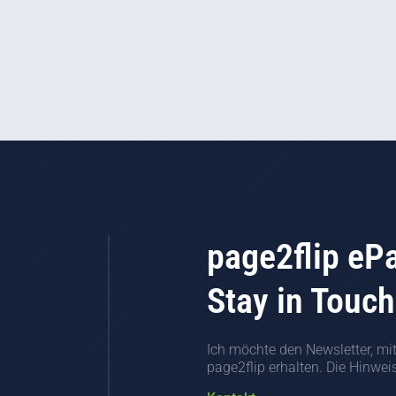
page2flip eP
Stay in Touch
Ich möchte den Newsletter, mi
page2flip erhalten. Die Hinwe