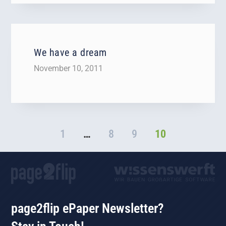
We have a dream
November 10, 2011
1
…
8
9
10
page2flip ePaper Newsletter?