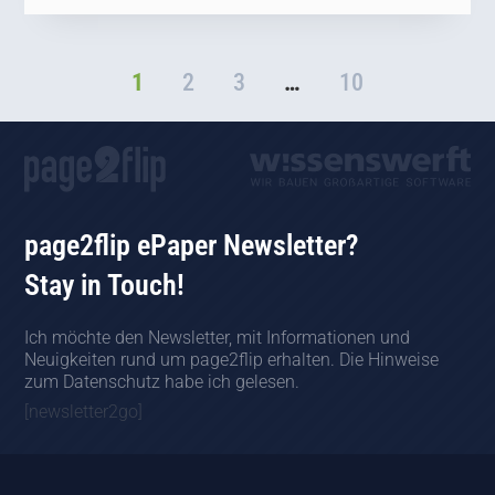
1
2
3
…
10
page2flip ePaper Newsletter?
Stay in Touch!
Ich möchte den Newsletter, mit Informationen und
Neuigkeiten rund um page2flip erhalten. Die Hinweise
zum Datenschutz habe ich gelesen.
[newsletter2go]