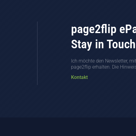
page2flip eP
Stay in Touch
Ich möchte den Newsletter, mi
page2flip erhalten. Die Hinwe
Kontakt