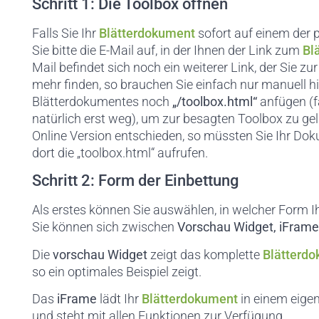
Schritt 1: Die Toolbox öffnen
Falls Sie Ihr
Blätterdokument
sofort auf einem der p
Sie bitte die E-Mail auf, in der Ihnen der Link zum
Bl
Mail befindet sich noch ein weiterer Link, der Sie zur
mehr finden, so brauchen Sie einfach nur manuell h
Blätterdokumentes noch
„/toolbox.html“
anfügen (fa
natürlich erst weg), um zur besagten Toolbox zu ge
Online Version entschieden, so müssten Sie Ihr Dok
dort die „toolbox.html“ aufrufen.
Schritt 2: Form der Einbettung
Als erstes können Sie auswählen, in welcher Form 
Sie können sich zwischen
Vorschau Widget, iFrame
Die
vorschau Widget
zeigt das komplette
Blätterd
so ein optimales Beispiel zeigt.
Das
iFrame
lädt Ihr
Blätterdokument
in einem eigen
und steht mit allen Funktionen zur Verfügung.