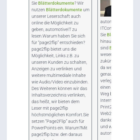
Sie
Blätterdokumente
? Wir
nutzen
Blätterdokumente
um
unserer Leserschaft auch
automotiveIT steht f
online die Möglichkeit zu
ITCommunity. Werd
geben, automotiveIT zu
Sie
Blätterdokumen
lesen.Warum haben Sie sich
hinaus einsetzen?Fü
für “page2flip” entschieden?
sind
Blätterdokume
page2flip bietet uns die
wesentlicher Schritt 
Möglichkeit, Links z.B. zu
zukünftigen Kommun
unseren Kunden zu schalten,
da weiterhin Printpr
Anzeigen zu verlinken und
genau wie die autom
weitere multimediale Inhalte
verlegt werden. Und 
wie Audio/Video einzubinden.
einen sehr schönen,
Des Weiteren können wir das
Weg bietet um die Ze
Inhaltsverzeichnis verlinken,
Internet anzubieten 
das heißt, wir bieten dem
Print2Web anstatt
Leser mit page2flip
Web2Print.Herr Ortle
höchstmöglichen Komfort.Sie
danke Ihnen für das
setzen “Page2Flip” auch für
und wünsche viel Erfo
PowerPoints ein. Warum?Mit
automotiveIT.
page2flip bzw. den daraus