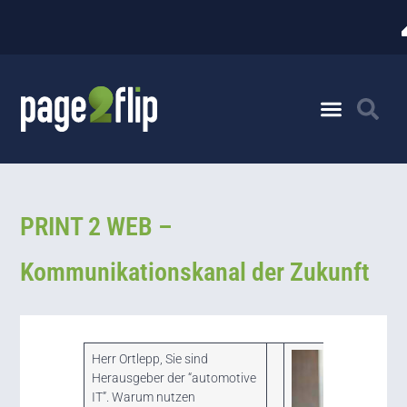
PRINT 2 WEB –
Kommunikationskanal der Zukunft
Herr Ortlepp, Sie sind
Herausgeber der “automotive
IT”. Warum nutzen