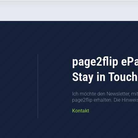
page2flip eP
Stay in Touch
Ich möchte den Newsletter, mi
page2flip erhalten. Die Hinwe
Kontakt