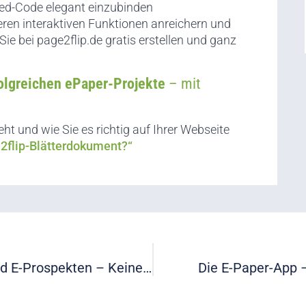
d-Code elegant einzubinden
eren interaktiven Funktionen anreichern und
e bei page2flip.de gratis erstellen und ganz
folgreichen ePaper-Projekte
– mit
t und wie Sie es richtig auf Ihrer Webseite
2flip-Blätterdokument?“
Shoppen Auf Dem Sofa Mit E-Katalogen Und E-Prospekten – Keine Lust Auf Den Weihnachtsstress?
Die E-Paper-App 