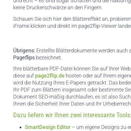
und echt – es sind sogar Schatten und die halbumge
keine Druckerschwärze an den Fingern.
Schauen Sie sich hier den Blättereffekt an, probiere
iFrame klicken und direkt im page2flip-Viewer lande
Übrigens:
Erstellte Blätterdokumente werden auch 
Pageflips
bezeichnet.
Ihre blätterbare PDF-Datei können Sie auf Ihrer Web
diese auf
page2flip.de
hosten oder auf Ihrem eigene
wird die Nutzung Ihres E-Papers getrackt. Das bedeut
Ihr PDF zum Blättern insgesamt oder bestimmte Se
Dokument SEO-mäßig durchlaufen, es ist also Such
Ihnen die Sicherheit Ihrer Daten und Ihr Urheberrech
Dazu liefern wir Ihnen zwei interessante Tools
SmartDesign Editor
– um eigene Designs zu er