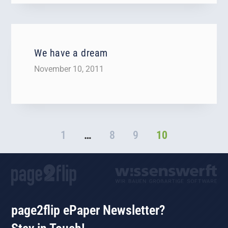
We have a dream
November 10, 2011
1
…
8
9
10
page2flip ePaper Newsletter?