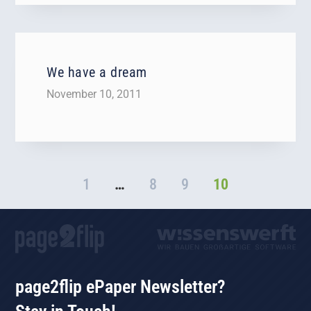
We have a dream
November 10, 2011
1
…
8
9
10
page2flip ePaper Newsletter?