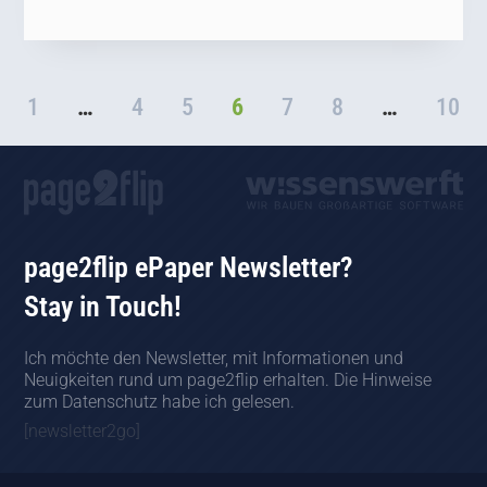
1
…
4
5
6
7
8
…
10
page2flip ePaper Newsletter?
Stay in Touch!
Ich möchte den Newsletter, mit Informationen und
Neuigkeiten rund um page2flip erhalten. Die Hinweise
zum Datenschutz habe ich gelesen.
[newsletter2go]