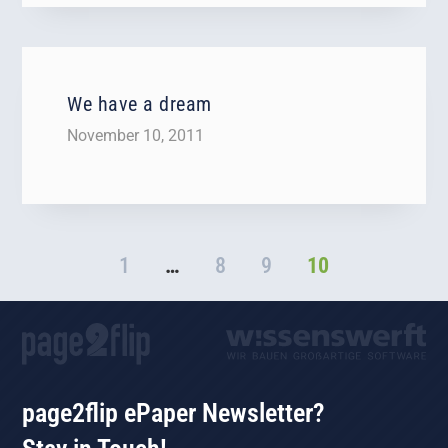
We have a dream
November 10, 2011
1
…
8
9
10
page2flip ePaper Newsletter?