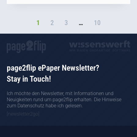
1
2
3
…
10
page2flip ePaper Newsletter?
Stay in Touch!
Ich möchte den Newsletter, mit Informationen und
Neuigkeiten rund um page2flip erhalten. Die Hinweise
zum Datenschutz habe ich gelesen.
[newsletter2go]