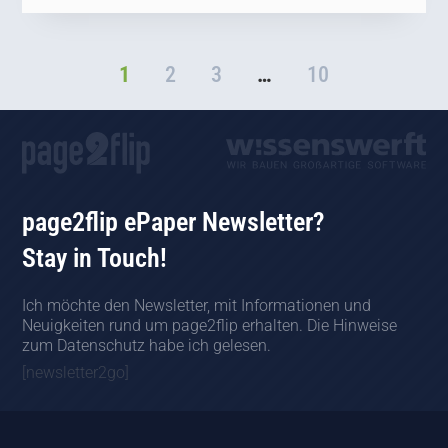
1
2
3
…
10
page2flip ePaper Newsletter?
Stay in Touch!
Ich möchte den Newsletter, mit Informationen und
Neuigkeiten rund um page2flip erhalten. Die Hinweise
zum Datenschutz habe ich gelesen.
[newsletter2go]