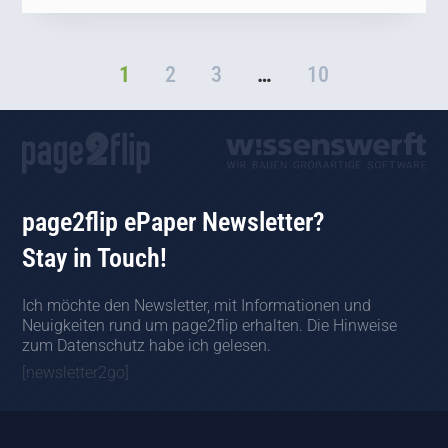
1
2
3
…
10
page2flip ePaper Newsletter?
Stay in Touch!
Ich möchte den Newsletter, mit Informationen und
Neuigkeiten rund um page2flip erhalten. Die Hinweise
zum Datenschutz habe ich gelesen.
[newsletter2go]