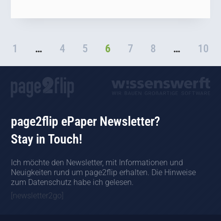
1
…
4
5
6
7
8
…
10
page2flip ePaper Newsletter?
Stay in Touch!
Ich möchte den Newsletter, mit Informationen und
Neuigkeiten rund um page2flip erhalten. Die Hinweise
zum Datenschutz habe ich gelesen.
[newsletter2go]