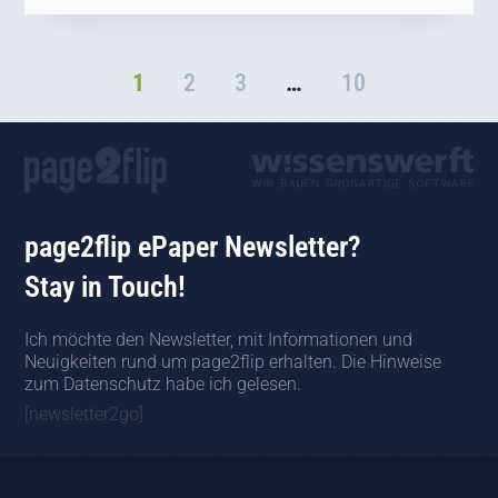
1
2
3
…
10
page2flip ePaper Newsletter?
Stay in Touch!
Ich möchte den Newsletter, mit Informationen und
Neuigkeiten rund um page2flip erhalten. Die Hinweise
zum Datenschutz habe ich gelesen.
[newsletter2go]