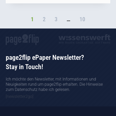
1
2
3
…
10
page2flip ePaper Newsletter?
Stay in Touch!
Ich möchte den Newsletter, mit Informationen und
Neuigkeiten rund um page2flip erhalten. Die Hinweise
zum Datenschutz habe ich gelesen.
[newsletter2go]