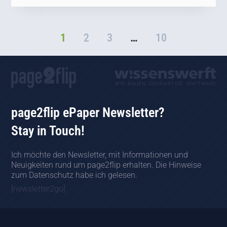
1
2
3
…
10
page2flip ePaper Newsletter?
Stay in Touch!
Ich möchte den Newsletter, mit Informationen und
Neuigkeiten rund um page2flip erhalten. Die Hinweise
zum Datenschutz habe ich gelesen.
[newsletter2go]