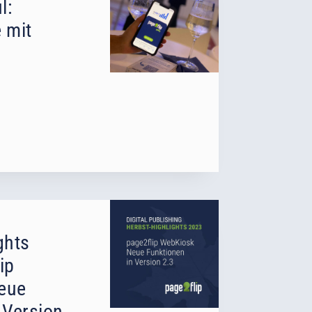
l:
 mit
ghts
ip
eue
 Version