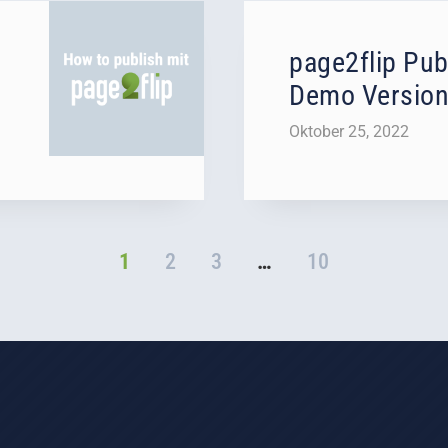
page2flip Pub
Demo Version
Oktober 25, 2022
1
2
3
…
10