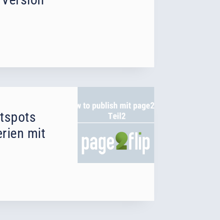
otspots
erien mit