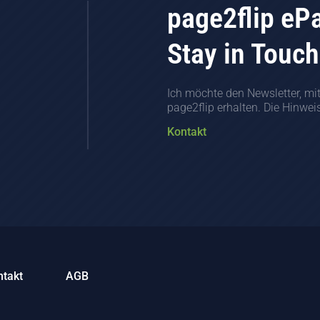
page2flip eP
Stay in Touch
Ich möchte den Newsletter, mi
page2flip erhalten. Die Hinwe
Kontakt
ntakt
AGB