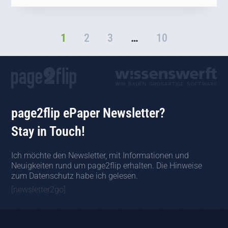
1
2
3
…
10
page2flip ePaper Newsletter?
Stay in Touch!
Ich möchte den Newsletter, mit Informationen und
Neuigkeiten rund um page2flip erhalten. Die Hinweise
zum Datenschutz habe ich gelesen.
[newsletter2go]