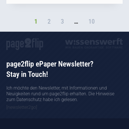
1
2
3
…
10
page2flip ePaper Newsletter?
Stay in Touch!
Ich möchte den Newsletter, mit Informationen und
Neuigkeiten rund um page2flip erhalten. Die Hinweise
zum Datenschutz habe ich gelesen.
[newsletter2go]