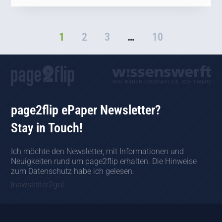
1
2
3
…
10
page2flip ePaper Newsletter?
Stay in Touch!
Ich möchte den Newsletter, mit Informationen und
Neuigkeiten rund um page2flip erhalten. Die Hinweise
zum Datenschutz habe ich gelesen.
[newsletter2go]