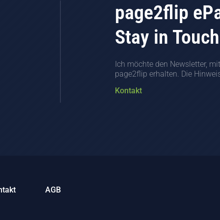
page2flip eP
Stay in Touch
Ich möchte den Newsletter, mi
page2flip erhalten. Die Hinwe
Kontakt
ntakt
AGB