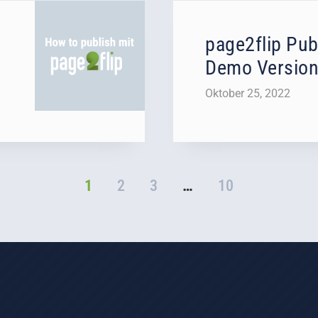
page2flip Pub
Demo Version
Oktober 25, 2022
1
2
3
…
10