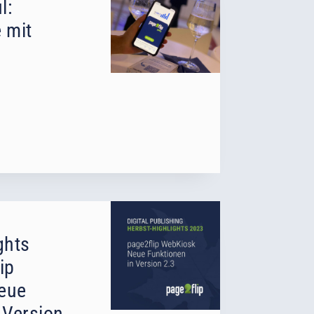
l:
 mit
ghts
ip
eue
 Version