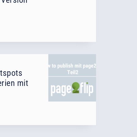
otspots
erien mit