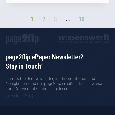
1
2
3
…
10
page2flip ePaper Newsletter?
Stay in Touch!
Ich möchte den Newsletter, mit Informationen und
Neuigkeiten rund um page2flip erhalten. Die Hinweise
zum Datenschutz habe ich gelesen.
[newsletter2go]