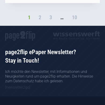
1
2
3
…
10
page2flip ePaper Newsletter?
Stay in Touch!
Ich möchte den Newsletter, mit Informationen und
Neuigkeiten rund um page2flip erhalten. Die Hinweise
zum Datenschutz habe ich gelesen.
[newsletter2go]