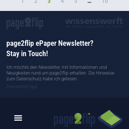
1
2
3
4
5
…
10
page2flip ePaper Newsletter?
Stay in Touch!
Ich möchte den Newsletter, mit Informationen und
Neuigkeiten rund um page2flip erhalten. Die Hinweise
zum Datenschutz habe ich gelesen.
[newsletter2go]