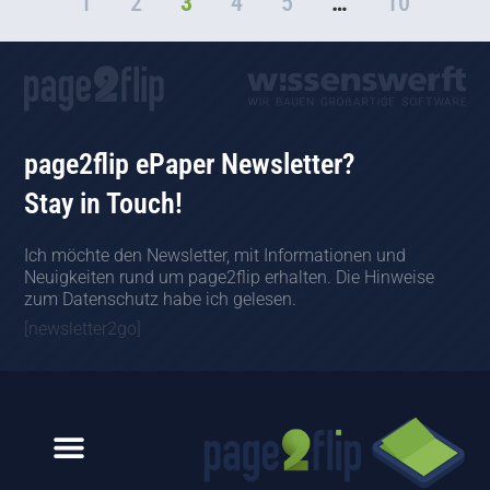
1
2
3
4
5
…
10
page2flip ePaper Newsletter?
Stay in Touch!
Ich möchte den Newsletter, mit Informationen und
Neuigkeiten rund um page2flip erhalten. Die Hinweise
zum Datenschutz habe ich gelesen.
[newsletter2go]