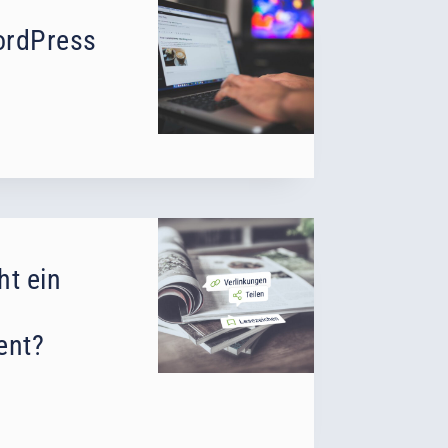
ordPress
t ein
ent?