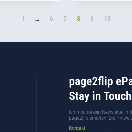
1
…
6
7
8
9
10
page2flip eP
Stay in Touch
Ich möchte den Newsletter, mi
page2flip erhalten. Die Hinwe
Kontakt