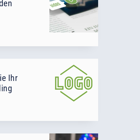
nden
ie Ihr
ding