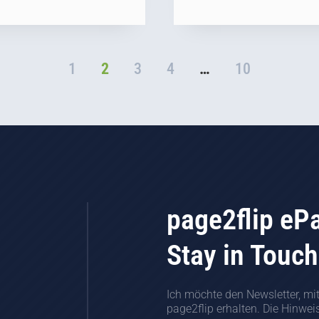
1
2
3
4
…
10
page2flip eP
Stay in Touch
Ich möchte den Newsletter, mi
page2flip erhalten. Die Hinwe