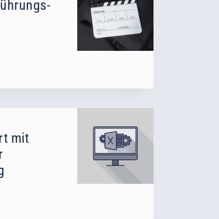
führungs-
t mit
r
g