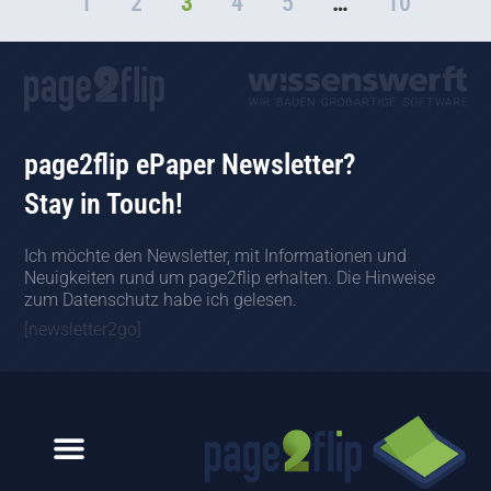
1
2
3
4
5
…
10
page2flip ePaper Newsletter?
Stay in Touch!
Ich möchte den Newsletter, mit Informationen und
Neuigkeiten rund um page2flip erhalten. Die Hinweise
zum Datenschutz habe ich gelesen.
[newsletter2go]