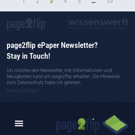
1
2
3
4
5
…
10
page2flip ePaper Newsletter?
Stay in Touch!
Ich möchte den Newsletter, mit Informationen und
Neuigkeiten rund um page2flip erhalten. Die Hinweise
zum Datenschutz habe ich gelesen.
[newsletter2go]